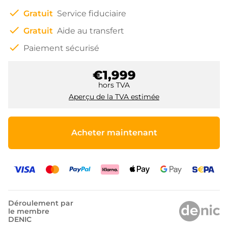
check
Gratuit
Service fiduciaire
check
Gratuit
Aide au transfert
check
Paiement sécurisé
€1,999
hors TVA
Aperçu de la TVA estimée
Acheter maintenant
Déroulement par
le membre
DENIC